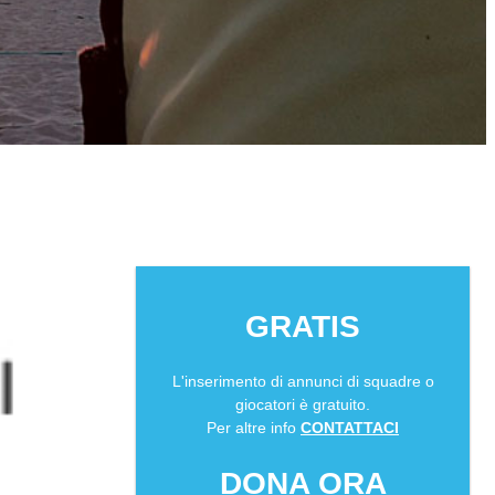
GRATIS
L'inserimento di annunci di squadre o
giocatori è gratuito.
Per altre info
CONTATTACI
DONA ORA