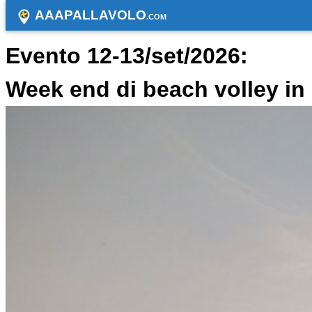
AAAPALLAVOLO
.COM
Evento 12-13/set/2026:
Week end di beach volley i