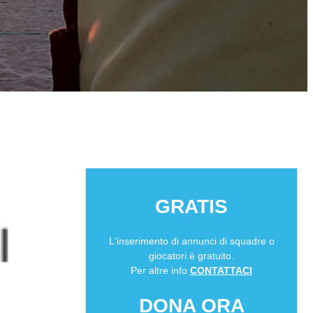
GRATIS
L'inserimento di annunci di squadre o
giocatori è gratuito.
Per altre info
CONTATTACI
DONA ORA