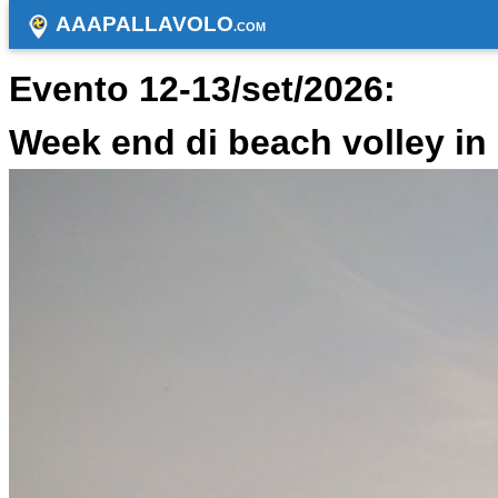
AAAPALLAVOLO
.COM
Evento 12-13/set/2026:
Week end di beach volley i