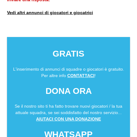
Vedi altri annunci di giocatori e giocatrici
GRATIS
L'inserimento di annunci di squadre o giocatori è gratuito.
Per altre info
CONTATTACI
!
DONA ORA
Se il nostro sito ti ha fatto trovare nuovi giocatori / la tua
attuale squadra, se sei soddisfatto del nostro servizio...
AIUTACI CON UNA DONAZIONE
WHATSAPP