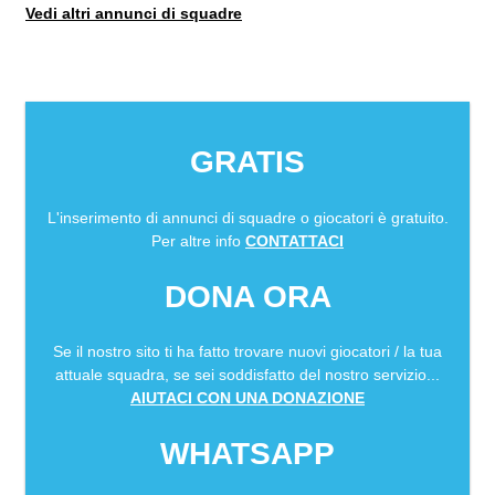
Vedi altri annunci di squadre
GRATIS
L'inserimento di annunci di squadre o giocatori è gratuito.
Per altre info
CONTATTACI
DONA ORA
Se il nostro sito ti ha fatto trovare nuovi giocatori / la tua
attuale squadra, se sei soddisfatto del nostro servizio...
AIUTACI CON UNA DONAZIONE
WHATSAPP