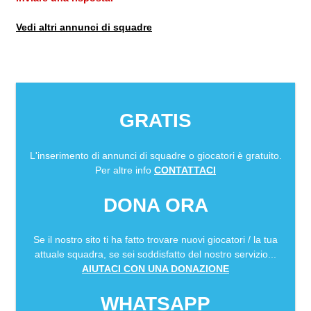
Vedi altri annunci di squadre
GRATIS
L'inserimento di annunci di squadre o giocatori è gratuito.
Per altre info
CONTATTACI
DONA ORA
Se il nostro sito ti ha fatto trovare nuovi giocatori / la tua
attuale squadra, se sei soddisfatto del nostro servizio...
AIUTACI CON UNA DONAZIONE
WHATSAPP