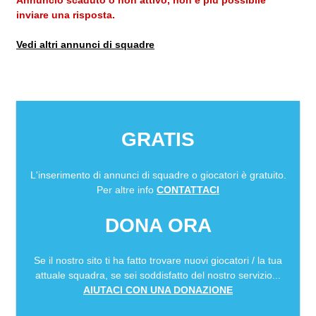
Annuncio scaduto o non attivo, non è più possibile
inviare una risposta.
Vedi altri annunci di squadre
GRATIS
L'inserimento di annunci di squadre o giocatori è gratuito.
Per altre info
CONTATTACI
DONA ORA
Se il nostro sito ti ha fatto trovare nuovi giocatori / la tua
attuale squadra, se sei soddisfatto del nostro servizio...
AIUTACI CON UNA DONAZIONE