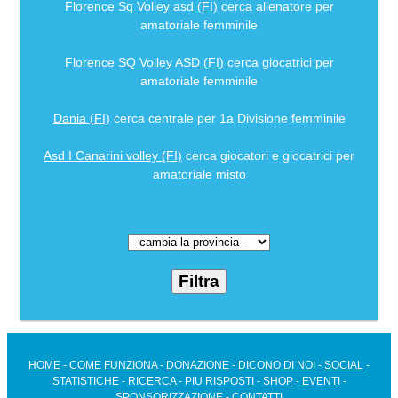
Florence Sq Volley asd (FI)
cerca allenatore per
amatoriale femminile
Florence SQ Volley ASD (FI)
cerca giocatrici per
amatoriale femminile
Dania (FI)
cerca centrale per 1a Divisione femminile
Asd I Canarini volley (FI)
cerca giocatori e giocatrici per
amatoriale misto
HOME
-
COME FUNZIONA
-
DONAZIONE
-
DICONO DI NOI
-
SOCIAL
-
STATISTICHE
-
RICERCA
-
PIU RISPOSTI
-
SHOP
-
EVENTI
-
SPONSORIZZAZIONE
-
CONTATTI