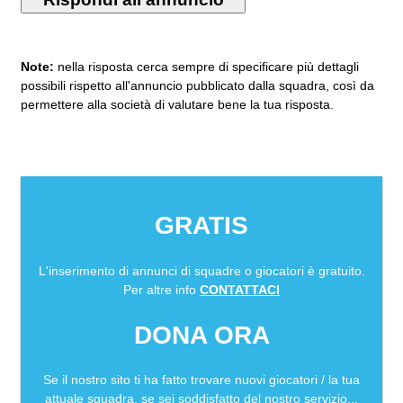
Note:
nella risposta cerca sempre di specificare più dettagli
possibili rispetto all'annuncio pubblicato dalla squadra, così da
permettere alla società di valutare bene la tua risposta.
GRATIS
L'inserimento di annunci di squadre o giocatori è gratuito.
Per altre info
CONTATTACI
DONA ORA
Se il nostro sito ti ha fatto trovare nuovi giocatori / la tua
attuale squadra, se sei soddisfatto del nostro servizio...