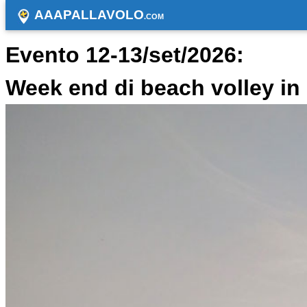
AAAPALLAVOLO
.COM
Evento 12-13/set/2026:
Week end di beach volley i