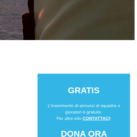
GRATIS
L'inserimento di annunci di squadre o
giocatori è gratuito.
Per altre info
CONTATTACI
!
DONA ORA