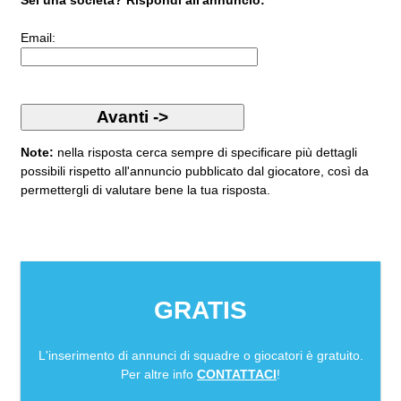
Sei una società? Rispondi all'annuncio:
Email:
Note:
nella risposta cerca sempre di specificare più dettagli
possibili rispetto all'annuncio pubblicato dal giocatore, così da
permettergli di valutare bene la tua risposta.
GRATIS
L'inserimento di annunci di squadre o giocatori è gratuito.
Per altre info
CONTATTACI
!