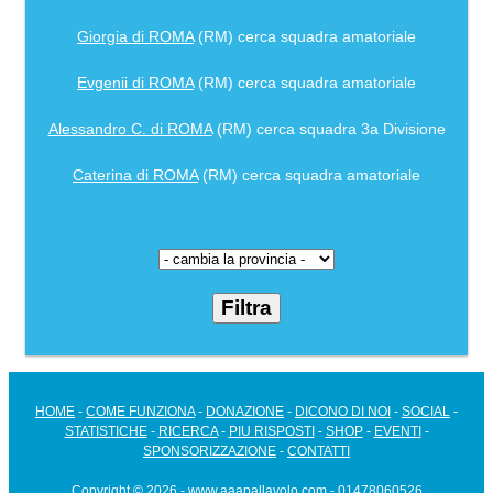
Giorgia di ROMA
(RM) cerca squadra amatoriale
Evgenii di ROMA
(RM) cerca squadra amatoriale
Alessandro C. di ROMA
(RM) cerca squadra 3a Divisione
Caterina di ROMA
(RM) cerca squadra amatoriale
HOME
-
COME FUNZIONA
-
DONAZIONE
-
DICONO DI NOI
-
SOCIAL
-
STATISTICHE
-
RICERCA
-
PIU RISPOSTI
-
SHOP
-
EVENTI
-
SPONSORIZZAZIONE
-
CONTATTI
Copyright © 2026 - www.aaapallavolo.com - 01478060526