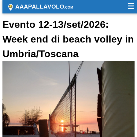
AAAPALLAVOLO
.COM
Evento 12-13/set/2026:
Week end di beach volley in
Umbria/Toscana