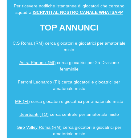
Per ricevere notifiche istantanee di giocatori che cercano
squadra
ISCRIVITI AL NOSTRO CANALE WHATSAPP
TOP ANNUNCI
C.S Roma (RM)
cerca giocatori e giocatrici per amatoriale
misto
Astra Pheonix (MI)
cerca giocatrici per 2a Divisione
femminile
Ferroni Leonardo (FI)
cerca giocatori e giocatrici per
amatoriale misto
MF (FI)
cerca giocatori e giocatrici per amatoriale misto
Beerbanti (TO)
cerca centrale per amatoriale misto
Giro Volley Roma (RM)
cerca giocatori e giocatrici per
amatoriale misto