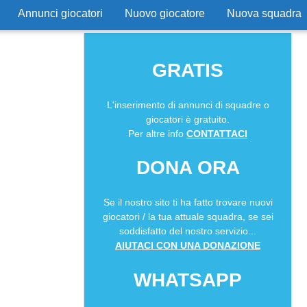
Annunci giocatori
Nuovo giocatore
Nuova squadra
GRATIS
L'inserimento di annunci di squadre o
giocatori è gratuito.
Per altre info
CONTATTACI
DONA ORA
Se il nostro sito ti ha fatto trovare nuovi
giocatori / la tua attuale squadra, se sei
soddisfatto del nostro servizio...
AIUTACI CON UNA DONAZIONE
WHATSAPP