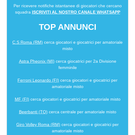
Per ricevere notifiche istantanee di giocatori che cercano
squadra
ISCRIVITI AL NOSTRO CANALE WHATSAPP
TOP ANNUNCI
C.S Roma (RM)
cerca giocatori e giocatrici per amatoriale
misto
Astra Pheonix (MI)
cerca giocatrici per 2a Divisione
femminile
Ferroni Leonardo (FI)
cerca giocatori e giocatrici per
amatoriale misto
MF (FI)
cerca giocatori e giocatrici per amatoriale misto
Beerbanti (TO)
cerca centrale per amatoriale misto
Giro Volley Roma (RM)
cerca giocatori e giocatrici per
amatoriale misto