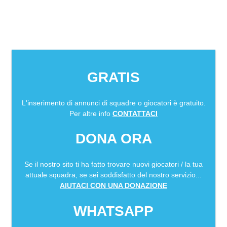
GRATIS
L'inserimento di annunci di squadre o giocatori è gratuito.
Per altre info
CONTATTACI
DONA ORA
Se il nostro sito ti ha fatto trovare nuovi giocatori / la tua
attuale squadra, se sei soddisfatto del nostro servizio...
AIUTACI CON UNA DONAZIONE
WHATSAPP