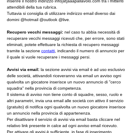
inserire il nostro indirizzo info[at]aaapallavolo.com tra i mittenti
attendibili della tua rubrica.
Tuttavia si consiglia di utilizzare indirizzo email diverso dai
domini @hotmail @outlook @live.
Recupero vecchi messaggi:
nel caso tu abbia necessità di
recuperare vecchi messaggi ricevuti che, per errore, sono stati
eliminati, potete effettuare la richiesta di recupero messaggi
tramite la sezione
contatti
, indicando il numero di annuncio per
il quale si vuole recuperare i messaggi persi.
Avvisi via email:
la sezione avvisi via email è ad uso esclusivo
delle società, attivandoli riceveranno via email un avviso ogni
qualvolta un giocatore inserisce un nuovo annuncio di "cerco
squadra" nella provincia di competenza.
Il sistema di avviso non tiene conto di squadre, sesso, ruolo e
altri parametri, invia una email alle società con attivo il servizio
(gratuito) di notifica ogni qualvolta un nuovo giocatore inserisce
un annuncio nella provincia di appartenenza.
Per disattivare il servizio di avvisi via email basta cliccare nel
relativo link presente in calce ad ogni avviso email ricevuto.
Per attivare gli avvisi è sufficiente, in fase di inserimento