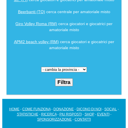
Beerbanti (TO)
cerca centrale per amatoriale misto
Giro Volley Roma (RM)
cerca giocatori e giocatrici per
amatoriale misto
APM2 beach volley (RM)
cerca giocatori e giocatrici per
amatoriale misto
HOME
-
COME FUNZIONA
-
DONAZIONE
-
DICONO DI NOI
-
SOCIAL
-
STATISTICHE
-
RICERCA
-
PIU RISPOSTI
-
SHOP
-
EVENTI
-
SPONSORIZZAZIONE
-
CONTATTI