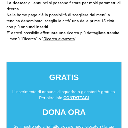
La ricerca:
gli annunci si possono filtrare per molti parametri di
ricerca.
Nella home page c'è la possibilità di scegliere dal menù a
tendina denominato 'sceglia la città' una delle prime 15 città
con più annunci inseriti.
E' altresì possibile effettuare una ricerca più dettagliata tramite
il menù "Ricerca" o "
Ricerca avanzata
".
GRATIS
L'inserimento di annunci di squadre o giocatori è gratuito.
Per altre info
CONTATTACI
DONA ORA
Se il nostro sito ti ha fatto trovare nuovi giocatori / la tua