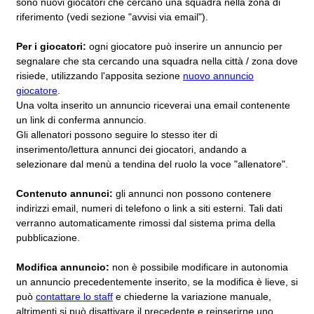
sono nuovi giocatori che cercano una squadra nella zona di
riferimento (vedi sezione "avvisi via email").
Per i giocatori:
ogni giocatore può inserire un annuncio per
segnalare che sta cercando una squadra nella città / zona dove
risiede, utilizzando l'apposita sezione
nuovo annuncio
giocatore
.
Una volta inserito un annuncio riceverai una email contenente
un link di conferma annuncio.
Gli allenatori possono seguire lo stesso iter di
inserimento/lettura annunci dei giocatori, andando a
selezionare dal menù a tendina del ruolo la voce "allenatore".
Contenuto annunci:
gli annunci non possono contenere
indirizzi email, numeri di telefono o link a siti esterni. Tali dati
verranno automaticamente rimossi dal sistema prima della
pubblicazione.
Modifica annuncio:
non è possibile modificare in autonomia
un annuncio precedentemente inserito, se la modifica è lieve, si
può
contattare lo staff
e chiederne la variazione manuale,
altrimenti si può disattivare il precedente e reinserirne uno