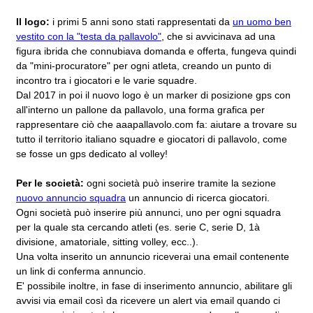
Il logo:
i primi 5 anni sono stati rappresentati da
un uomo ben
vestito con la "testa da pallavolo"
, che si avvicinava ad una
figura ibrida che connubiava domanda e offerta, fungeva quindi
da "mini-procuratore" per ogni atleta, creando un punto di
incontro tra i giocatori e le varie squadre.
Dal 2017 in poi il nuovo logo è un marker di posizione gps con
all'interno un pallone da pallavolo, una forma grafica per
rappresentare ciò che aaapallavolo.com fa: aiutare a trovare su
tutto il territorio italiano squadre e giocatori di pallavolo, come
se fosse un gps dedicato al volley!
Per le società:
ogni società può inserire tramite la sezione
nuovo annuncio squadra
un annuncio di ricerca giocatori.
Ogni società può inserire più annunci, uno per ogni squadra
per la quale sta cercando atleti (es. serie C, serie D, 1à
divisione, amatoriale, sitting volley, ecc..).
Una volta inserito un annuncio riceverai una email contenente
un link di conferma annuncio.
E' possibile inoltre, in fase di inserimento annuncio, abilitare gli
avvisi via email così da ricevere un alert via email quando ci