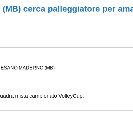
B) cerca palleggiatore per ama
0811 CESANO MADERNO (MB)
squadra mista campionato VolleyCup.