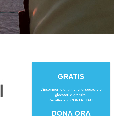
GRATIS
L'inserimento di annunci di squadre o
giocatori è gratuito.
Per altre info
CONTATTACI
DONA ORA