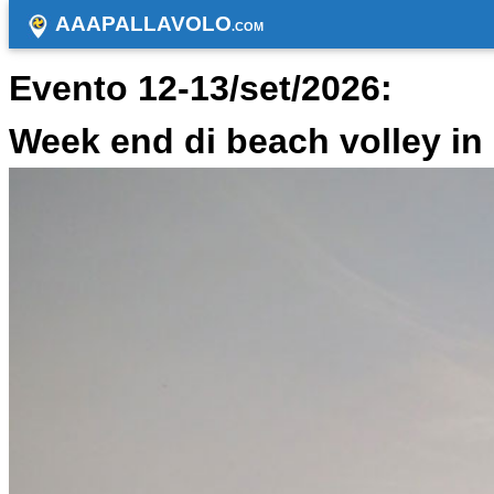
AAAPALLAVOLO
.COM
Evento 12-13/set/2026:
Week end di beach volley i